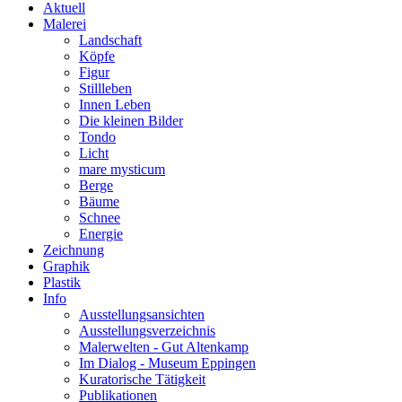
Aktuell
Malerei
Landschaft
Köpfe
Figur
Stillleben
Innen Leben
Die kleinen Bilder
Tondo
Licht
mare mysticum
Berge
Bäume
Schnee
Energie
Zeichnung
Graphik
Plastik
Info
Ausstellungsansichten
Ausstellungsverzeichnis
Malerwelten - Gut Altenkamp
Im Dialog - Museum Eppingen
Kuratorische Tätigkeit
Publikationen