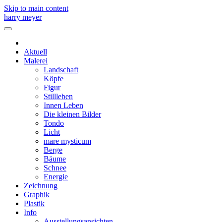
Skip to main content
harry meyer
Aktuell
Malerei
Landschaft
Köpfe
Figur
Stillleben
Innen Leben
Die kleinen Bilder
Tondo
Licht
mare mysticum
Berge
Bäume
Schnee
Energie
Zeichnung
Graphik
Plastik
Info
Ausstellungsansichten