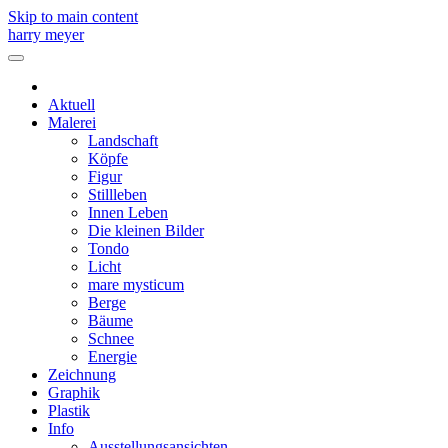
Skip to main content
harry meyer
Aktuell
Malerei
Landschaft
Köpfe
Figur
Stillleben
Innen Leben
Die kleinen Bilder
Tondo
Licht
mare mysticum
Berge
Bäume
Schnee
Energie
Zeichnung
Graphik
Plastik
Info
Ausstellungsansichten