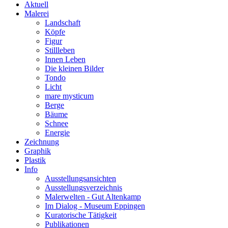
Aktuell
Malerei
Landschaft
Köpfe
Figur
Stillleben
Innen Leben
Die kleinen Bilder
Tondo
Licht
mare mysticum
Berge
Bäume
Schnee
Energie
Zeichnung
Graphik
Plastik
Info
Ausstellungsansichten
Ausstellungsverzeichnis
Malerwelten - Gut Altenkamp
Im Dialog - Museum Eppingen
Kuratorische Tätigkeit
Publikationen