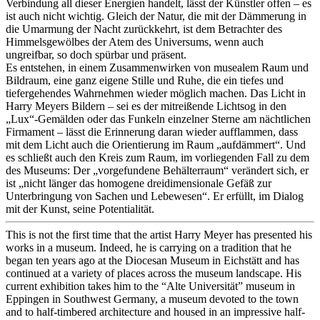
Verbindung all dieser Energien handelt, lässt der Künstler offen – es
ist auch nicht wichtig. Gleich der Natur, die mit der Dämmerung in
die Umarmung der Nacht zurückkehrt, ist dem Betrachter des
Himmelsgewölbes der Atem des Universums, wenn auch
ungreifbar, so doch spürbar und präsent.
Es entstehen, in einem Zusammenwirken von musealem Raum und
Bildraum, eine ganz eigene Stille und Ruhe, die ein tiefes und
tiefergehendes Wahrnehmen wieder möglich machen. Das Licht in
Harry Meyers Bildern – sei es der mitreißende Lichtsog in den
„Lux“-Gemälden oder das Funkeln einzelner Sterne am nächtlichen
Firmament – lässt die Erinnerung daran wieder aufflammen, dass
mit dem Licht auch die Orientierung im Raum „aufdämmert“. Und
es schließt auch den Kreis zum Raum, im vorliegenden Fall zu dem
des Museums: Der „vorgefundene Behälterraum“ verändert sich, er
ist „nicht länger das homogene dreidimensionale Gefäß zur
Unterbringung von Sachen und Lebewesen“. Er erfüllt, im Dialog
mit der Kunst, seine Potentialität.
This is not the first time that the artist Harry Meyer has presented his
works in a museum. Indeed, he is carrying on a tradition that he
began ten years ago at the Diocesan Museum in Eichstätt and has
continued at a variety of places across the museum landscape. His
current exhibition takes him to the “Alte Universität” museum in
Eppingen in Southwest Germany, a museum devoted to the town
and to half-timbered architecture and housed in an impressive half-