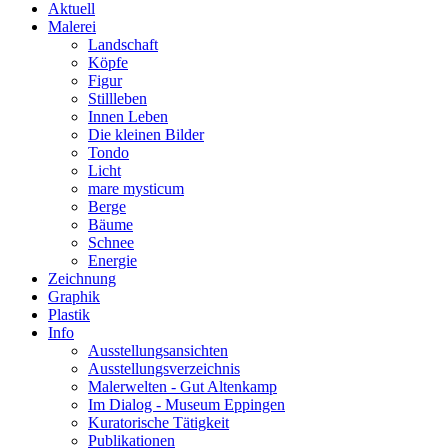
Aktuell
Malerei
Landschaft
Köpfe
Figur
Stillleben
Innen Leben
Die kleinen Bilder
Tondo
Licht
mare mysticum
Berge
Bäume
Schnee
Energie
Zeichnung
Graphik
Plastik
Info
Ausstellungsansichten
Ausstellungsverzeichnis
Malerwelten - Gut Altenkamp
Im Dialog - Museum Eppingen
Kuratorische Tätigkeit
Publikationen