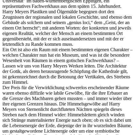
Universität" im baden-württembergischen Eppingen, ein
repräsentatives Fachwerkhaus aus dem späten 15. Jahrhundert.
Harry Meyers Plastiken und Ölgemälde begegnen dort den
Zeugnissen der regionalen und lokalen Geschichte, und ebenso dem
Gebäude als solchem und seinem „genius loci,“ dem „Geist, der an
einem Ort herrscht“; mit anderen Worten: der konkreten und jeweils
eigenen Realität, welcher der Mensch an einem bestimmten Ort
gegenübersteht, mit der er sich auseinandersetzen und mit der er
letztendlich zu Rande kommen muss.
Ein Ort ist also ein Raum mit einem bestimmten eigenen Charakter –
welchen Charakter nun hat ein Museum, und was ist die besondere
Wesenheit von Räumen in einem gotischen Fachwerkhaus? –
Lassen wir uns von Harry Meyers Werken leiten. Die Architektur
der Gotik, als deren herausragende Schöpfung die Kathedrale gilt,
ist gekennzeichnet durch die Betonung der Vertikalen, des Strebens
zum Himmel.
Der Preis für die Verwirklichung schwerelos erscheinender Räume
waren ebenso diffizile wie labile Gewölbe, für die ihre Erbauer an
die Grenze des Machbaren gehen mussten – und immer wieder über
ihre eigenen Grenzen hinaus. Die Himmelsgewölbe auf Harry
Meyers von Sternenlicht durchfluteten Nächten spiegeln dieses
Streben nach dem Himmel wider: Himmelsleitern gleich winden
sich Stränge materialisierter Energie nach oben; ob es sich dabei um
die Lebensenergie der Erde, diejenige der in ihr wurzelnden Bäume,
um gestaltgewordene Lichtenergie oder um eine symbiotische