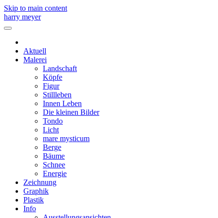
Skip to main content
harry meyer
Aktuell
Malerei
Landschaft
Köpfe
Figur
Stillleben
Innen Leben
Die kleinen Bilder
Tondo
Licht
mare mysticum
Berge
Bäume
Schnee
Energie
Zeichnung
Graphik
Plastik
Info
Ausstellungsansichten