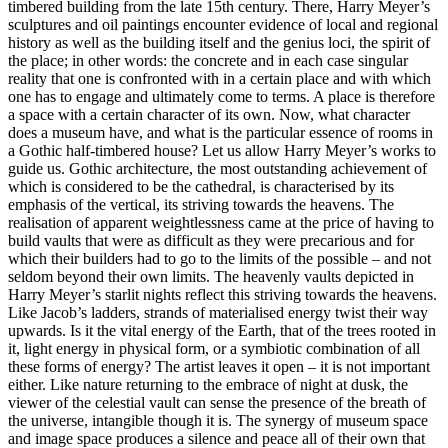
timbered building from the late 15th century. There, Harry Meyer’s
sculptures and oil paintings encounter evidence of local and regional
history as well as the building itself and the genius loci, the spirit of
the place; in other words: the concrete and in each case singular
reality that one is confronted with in a certain place and with which
one has to engage and ultimately come to terms. A place is therefore
a space with a certain character of its own. Now, what character
does a museum have, and what is the particular essence of rooms in
a Gothic half-timbered house? Let us allow Harry Meyer’s works to
guide us. Gothic architecture, the most outstanding achievement of
which is considered to be the cathedral, is characterised by its
emphasis of the vertical, its striving towards the heavens. The
realisation of apparent weightlessness came at the price of having to
build vaults that were as difficult as they were precarious and for
which their builders had to go to the limits of the possible – and not
seldom beyond their own limits. The heavenly vaults depicted in
Harry Meyer’s starlit nights reflect this striving towards the heavens.
Like Jacob’s ladders, strands of materialised energy twist their way
upwards. Is it the vital energy of the Earth, that of the trees rooted in
it, light energy in physical form, or a symbiotic combination of all
these forms of energy? The artist leaves it open – it is not important
either. Like nature returning to the embrace of night at dusk, the
viewer of the celestial vault can sense the presence of the breath of
the universe, intangible though it is. The synergy of museum space
and image space produces a silence and peace all of their own that