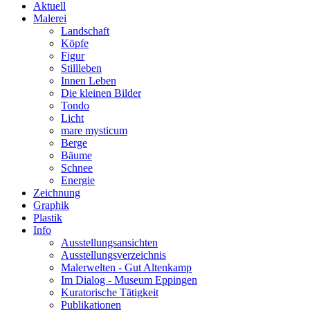
Aktuell
Malerei
Landschaft
Köpfe
Figur
Stillleben
Innen Leben
Die kleinen Bilder
Tondo
Licht
mare mysticum
Berge
Bäume
Schnee
Energie
Zeichnung
Graphik
Plastik
Info
Ausstellungsansichten
Ausstellungsverzeichnis
Malerwelten - Gut Altenkamp
Im Dialog - Museum Eppingen
Kuratorische Tätigkeit
Publikationen