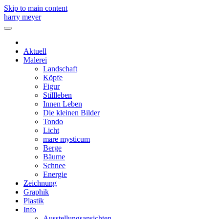
Skip to main content
harry meyer
Aktuell
Malerei
Landschaft
Köpfe
Figur
Stillleben
Innen Leben
Die kleinen Bilder
Tondo
Licht
mare mysticum
Berge
Bäume
Schnee
Energie
Zeichnung
Graphik
Plastik
Info
Ausstellungsansichten