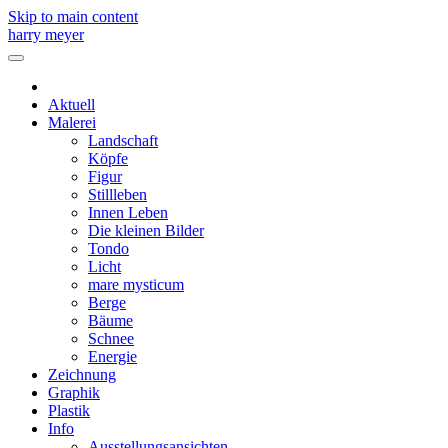
Skip to main content
harry meyer
Aktuell
Malerei
Landschaft
Köpfe
Figur
Stillleben
Innen Leben
Die kleinen Bilder
Tondo
Licht
mare mysticum
Berge
Bäume
Schnee
Energie
Zeichnung
Graphik
Plastik
Info
Ausstellungsansichten