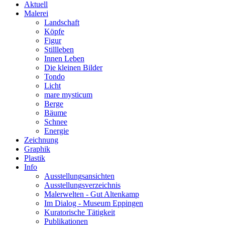
Aktuell
Malerei
Landschaft
Köpfe
Figur
Stillleben
Innen Leben
Die kleinen Bilder
Tondo
Licht
mare mysticum
Berge
Bäume
Schnee
Energie
Zeichnung
Graphik
Plastik
Info
Ausstellungsansichten
Ausstellungsverzeichnis
Malerwelten - Gut Altenkamp
Im Dialog - Museum Eppingen
Kuratorische Tätigkeit
Publikationen