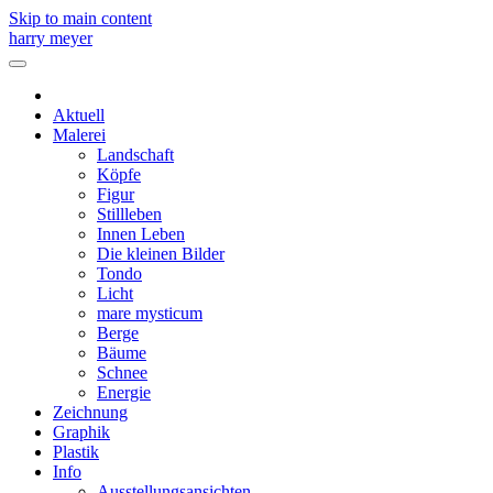
Skip to main content
harry meyer
Aktuell
Malerei
Landschaft
Köpfe
Figur
Stillleben
Innen Leben
Die kleinen Bilder
Tondo
Licht
mare mysticum
Berge
Bäume
Schnee
Energie
Zeichnung
Graphik
Plastik
Info
Ausstellungsansichten