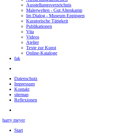
Ausstellungsverzeichnis
Malerwelten - Gut Altenkamp
Im Dialog - Museum Eppingen
Kuratorische Tätigkeit
Publikationen
Vita
Videos
Atelier
Texte zur Kunst
Online-Kataloge
fak
Datenschutz
Impressum
Kontakt
sitemap
Reflexionen
harry meyer
Start