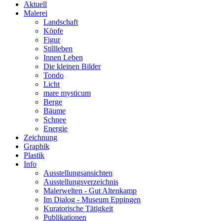
Aktuell
Malerei
Landschaft
Köpfe
Figur
Stillleben
Innen Leben
Die kleinen Bilder
Tondo
Licht
mare mysticum
Berge
Bäume
Schnee
Energie
Zeichnung
Graphik
Plastik
Info
Ausstellungsansichten
Ausstellungsverzeichnis
Malerwelten - Gut Altenkamp
Im Dialog - Museum Eppingen
Kuratorische Tätigkeit
Publikationen