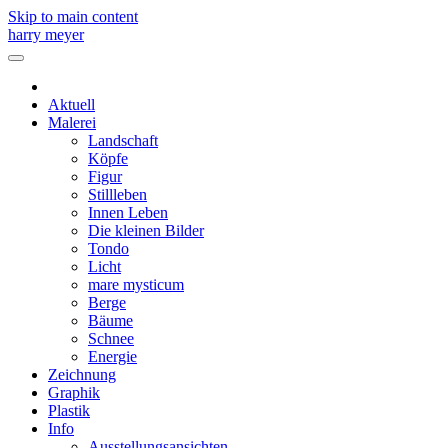
Skip to main content
harry meyer
Aktuell
Malerei
Landschaft
Köpfe
Figur
Stillleben
Innen Leben
Die kleinen Bilder
Tondo
Licht
mare mysticum
Berge
Bäume
Schnee
Energie
Zeichnung
Graphik
Plastik
Info
Ausstellungsansichten