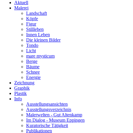
Aktuell
Malerei
Landschaft
Köpfe
Figur
Stillleben
Innen Leben
Die kleinen Bilder
Tondo
Licht
mare mysticum
Berge
Bäume
Schnee
Energie
Zeichnung
Graphik
Plastik
Info
Ausstellungsansichten
Ausstellungsverzeichnis
Malerwelten - Gut Altenkamp
Im Dialog - Museum Eppingen
Kuratorische Tätigkeit
Publikationen