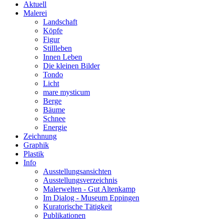
Aktuell
Malerei
Landschaft
Köpfe
Figur
Stillleben
Innen Leben
Die kleinen Bilder
Tondo
Licht
mare mysticum
Berge
Bäume
Schnee
Energie
Zeichnung
Graphik
Plastik
Info
Ausstellungsansichten
Ausstellungsverzeichnis
Malerwelten - Gut Altenkamp
Im Dialog - Museum Eppingen
Kuratorische Tätigkeit
Publikationen