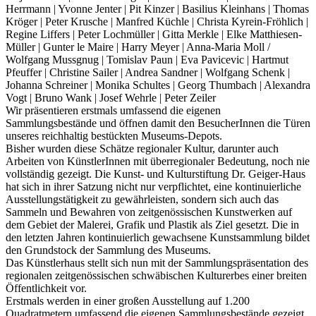
Herrmann | Yvonne Jenter | Pit Kinzer | Basilius Kleinhans | Thomas
Kröger | Peter Krusche | Manfred Küchle | Christa Kyrein-Fröhlich |
Regine Liffers | Peter Lochmüller | Gitta Merkle | Elke Matthiesen-
Müller | Gunter le Maire | Harry Meyer | Anna-Maria Moll /
Wolfgang Mussgnug | Tomislav Paun | Eva Pavicevic | Hartmut
Pfeuffer | Christine Sailer | Andrea Sandner | Wolfgang Schenk |
Johanna Schreiner | Monika Schultes | Georg Thumbach | Alexandra
Vogt | Bruno Wank | Josef Wehrle | Peter Zeiler
Wir präsentieren erstmals umfassend die eigenen
Sammlungsbestände und öffnen damit den BesucherInnen die Türen
unseres reichhaltig bestückten Museums-Depots.
Bisher wurden diese Schätze regionaler Kultur, darunter auch
Arbeiten von KünstlerInnen mit überregionaler Bedeutung, noch nie
vollständig gezeigt. Die Kunst- und Kulturstiftung Dr. Geiger-Haus
hat sich in ihrer Satzung nicht nur verpflichtet, eine kontinuierliche
Ausstellungstätigkeit zu gewährleisten, sondern sich auch das
Sammeln und Bewahren von zeitgenössischen Kunstwerken auf
dem Gebiet der Malerei, Grafik und Plastik als Ziel gesetzt. Die in
den letzten Jahren kontinuierlich gewachsene Kunstsammlung bildet
den Grundstock der Sammlung des Museums.
Das Künstlerhaus stellt sich nun mit der Sammlungspräsentation des
regionalen zeitgenössischen schwäbischen Kulturerbes einer breiten
Öffentlichkeit vor.
Erstmals werden in einer großen Ausstellung auf 1.200
Quadratmetern umfassend die eigenen Sammlungsbestände gezeigt