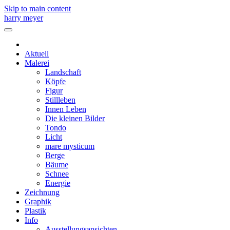
Skip to main content
harry meyer
Aktuell
Malerei
Landschaft
Köpfe
Figur
Stillleben
Innen Leben
Die kleinen Bilder
Tondo
Licht
mare mysticum
Berge
Bäume
Schnee
Energie
Zeichnung
Graphik
Plastik
Info
Ausstellungsansichten