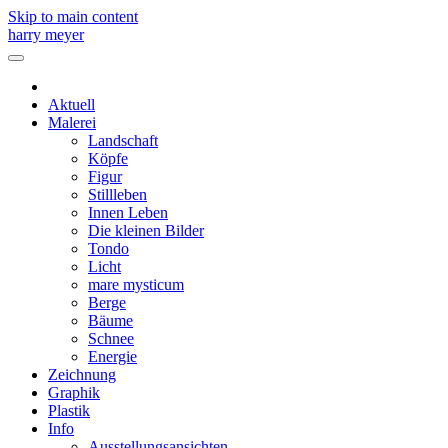
Skip to main content
harry meyer
Aktuell
Malerei
Landschaft
Köpfe
Figur
Stillleben
Innen Leben
Die kleinen Bilder
Tondo
Licht
mare mysticum
Berge
Bäume
Schnee
Energie
Zeichnung
Graphik
Plastik
Info
Ausstellungsansichten