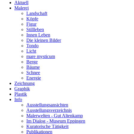
Aktuell
Malerei
Landschaft
Köpfe
Figur
Stillleben
Innen Leben
Die kleinen Bilder
Tondo
Licht
mare mysticum
Berge
Bäume
Schnee
Energie
Zeichnung
Graphik
Plastik
Info
Ausstellungsansichten
Ausstellungsverzeichnis
Malerwelten - Gut Altenkamp
Im Dialog - Museum Eppingen
Kuratorische Tätigkeit
Publikationen