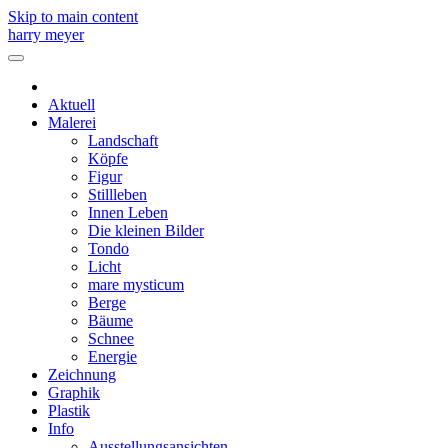
Skip to main content
harry meyer
Aktuell
Malerei
Landschaft
Köpfe
Figur
Stillleben
Innen Leben
Die kleinen Bilder
Tondo
Licht
mare mysticum
Berge
Bäume
Schnee
Energie
Zeichnung
Graphik
Plastik
Info
Ausstellungsansichten