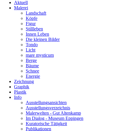
Aktuell
Malerei
Landschaft
Köpfe
Figur
Stillleben
Innen Leben
Die kleinen Bilder
Tondo
Licht
mare mysticum
Berge
Bäume
Schnee
Energie
Zeichnung
Graphik
Plastik
Info
Ausstellungsansichten
Ausstellungsverzeichnis
Malerwelten - Gut Altenkamp
Im Dialog - Museum Eppingen
Kuratorische Tätigkeit
Publikationen