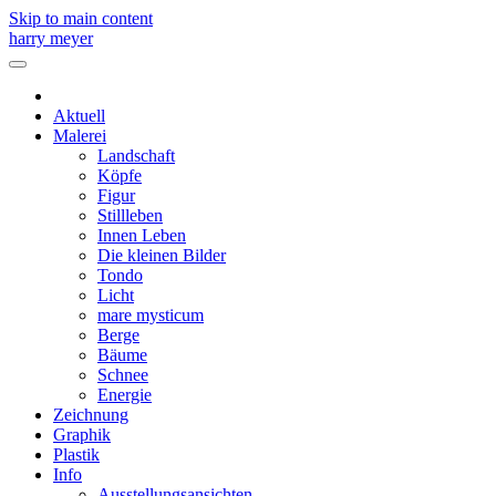
Skip to main content
harry meyer
Aktuell
Malerei
Landschaft
Köpfe
Figur
Stillleben
Innen Leben
Die kleinen Bilder
Tondo
Licht
mare mysticum
Berge
Bäume
Schnee
Energie
Zeichnung
Graphik
Plastik
Info
Ausstellungsansichten