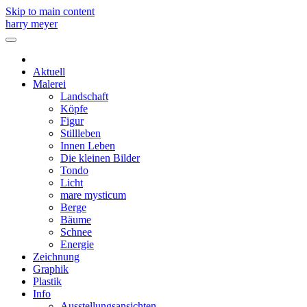
Skip to main content
harry meyer
Aktuell
Malerei
Landschaft
Köpfe
Figur
Stillleben
Innen Leben
Die kleinen Bilder
Tondo
Licht
mare mysticum
Berge
Bäume
Schnee
Energie
Zeichnung
Graphik
Plastik
Info
Ausstellungsansichten