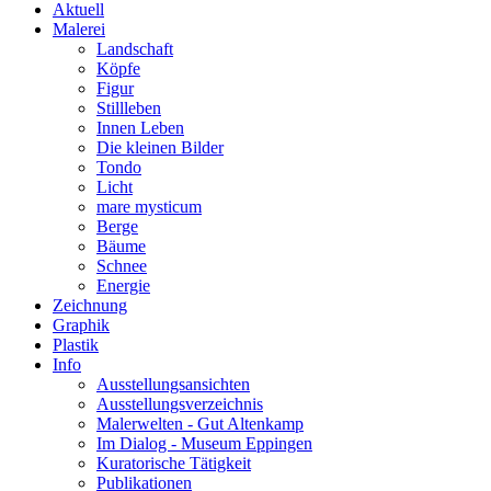
Aktuell
Malerei
Landschaft
Köpfe
Figur
Stillleben
Innen Leben
Die kleinen Bilder
Tondo
Licht
mare mysticum
Berge
Bäume
Schnee
Energie
Zeichnung
Graphik
Plastik
Info
Ausstellungsansichten
Ausstellungsverzeichnis
Malerwelten - Gut Altenkamp
Im Dialog - Museum Eppingen
Kuratorische Tätigkeit
Publikationen