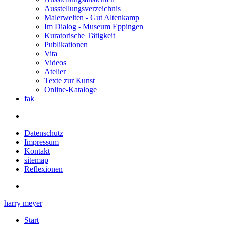
Ausstellungsverzeichnis
Malerwelten - Gut Altenkamp
Im Dialog - Museum Eppingen
Kuratorische Tätigkeit
Publikationen
Vita
Videos
Atelier
Texte zur Kunst
Online-Kataloge
fak
Datenschutz
Impressum
Kontakt
sitemap
Reflexionen
harry meyer
Start