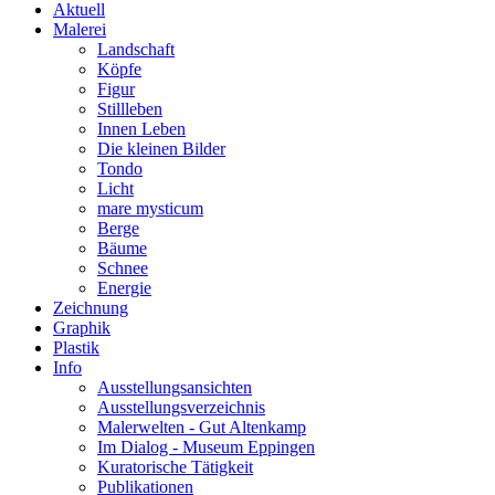
Aktuell
Malerei
Landschaft
Köpfe
Figur
Stillleben
Innen Leben
Die kleinen Bilder
Tondo
Licht
mare mysticum
Berge
Bäume
Schnee
Energie
Zeichnung
Graphik
Plastik
Info
Ausstellungsansichten
Ausstellungsverzeichnis
Malerwelten - Gut Altenkamp
Im Dialog - Museum Eppingen
Kuratorische Tätigkeit
Publikationen