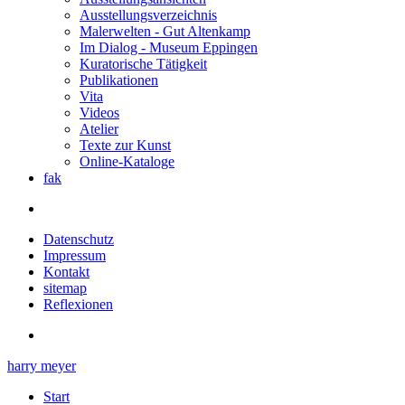
Ausstellungsverzeichnis
Malerwelten - Gut Altenkamp
Im Dialog - Museum Eppingen
Kuratorische Tätigkeit
Publikationen
Vita
Videos
Atelier
Texte zur Kunst
Online-Kataloge
fak
Datenschutz
Impressum
Kontakt
sitemap
Reflexionen
harry meyer
Start