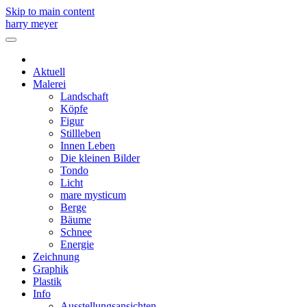
Skip to main content
harry meyer
Aktuell
Malerei
Landschaft
Köpfe
Figur
Stillleben
Innen Leben
Die kleinen Bilder
Tondo
Licht
mare mysticum
Berge
Bäume
Schnee
Energie
Zeichnung
Graphik
Plastik
Info
Ausstellungsansichten