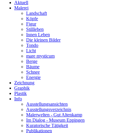
Aktuell
Malerei
Landschaft
Köpfe
Figur
Stillleben
Innen Leben
Die kleinen Bilder
Tondo
Licht
mare mysticum
Berge
Bäume
Schnee
Energie
Zeichnung
Graphik
Plastik
Info
Ausstellungsansichten
Ausstellungsverzeichnis
Malerwelten - Gut Altenkamp
Im Dialog - Museum Eppingen
Kuratorische Tätigkeit
Publikationen