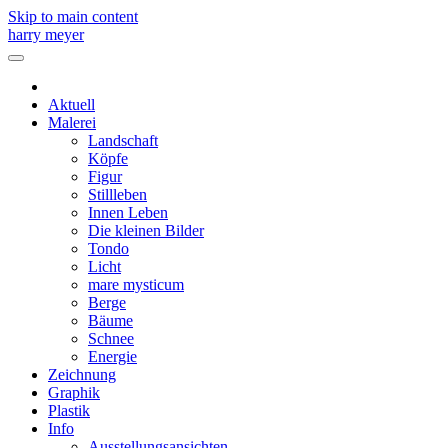
Skip to main content
harry meyer
Aktuell
Malerei
Landschaft
Köpfe
Figur
Stillleben
Innen Leben
Die kleinen Bilder
Tondo
Licht
mare mysticum
Berge
Bäume
Schnee
Energie
Zeichnung
Graphik
Plastik
Info
Ausstellungsansichten