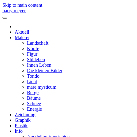
Skip to main content
harry meyer
Aktuell
Malerei
Landschaft
Köpfe
Figur
Stillleben
Innen Leben
Die kleinen Bilder
Tondo
Licht
mare mysticum
Berge
Bäume
Schnee
Energie
Zeichnung
Graphik
Plastik
Info
Ausstellungsansichten