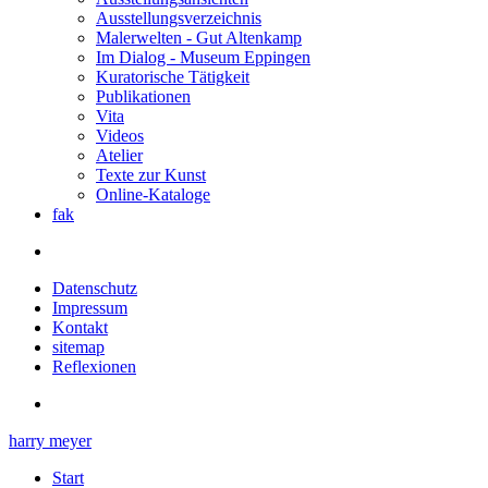
Ausstellungsverzeichnis
Malerwelten - Gut Altenkamp
Im Dialog - Museum Eppingen
Kuratorische Tätigkeit
Publikationen
Vita
Videos
Atelier
Texte zur Kunst
Online-Kataloge
fak
Datenschutz
Impressum
Kontakt
sitemap
Reflexionen
harry meyer
Start