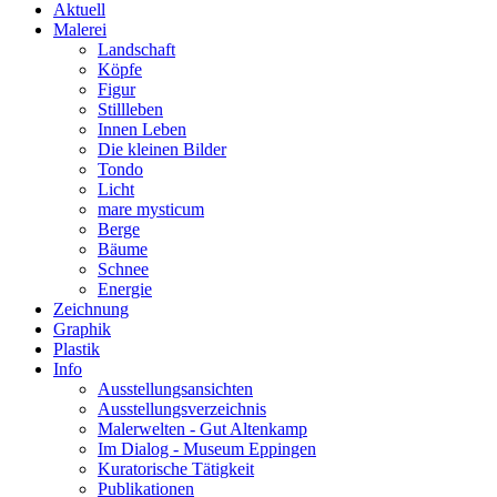
Aktuell
Malerei
Landschaft
Köpfe
Figur
Stillleben
Innen Leben
Die kleinen Bilder
Tondo
Licht
mare mysticum
Berge
Bäume
Schnee
Energie
Zeichnung
Graphik
Plastik
Info
Ausstellungsansichten
Ausstellungsverzeichnis
Malerwelten - Gut Altenkamp
Im Dialog - Museum Eppingen
Kuratorische Tätigkeit
Publikationen