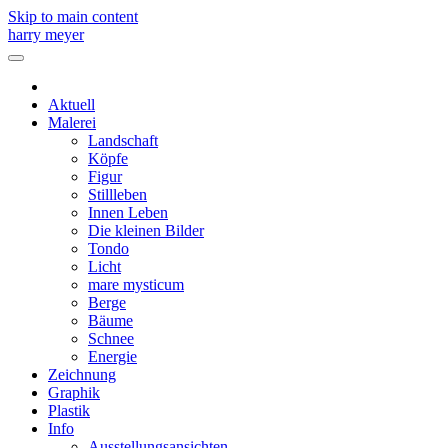
Skip to main content
harry meyer
Aktuell
Malerei
Landschaft
Köpfe
Figur
Stillleben
Innen Leben
Die kleinen Bilder
Tondo
Licht
mare mysticum
Berge
Bäume
Schnee
Energie
Zeichnung
Graphik
Plastik
Info
Ausstellungsansichten