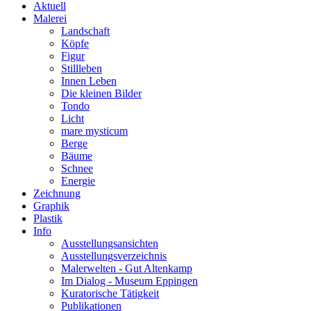
Aktuell
Malerei
Landschaft
Köpfe
Figur
Stillleben
Innen Leben
Die kleinen Bilder
Tondo
Licht
mare mysticum
Berge
Bäume
Schnee
Energie
Zeichnung
Graphik
Plastik
Info
Ausstellungsansichten
Ausstellungsverzeichnis
Malerwelten - Gut Altenkamp
Im Dialog - Museum Eppingen
Kuratorische Tätigkeit
Publikationen