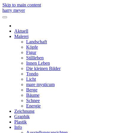
Skip to main content
harry meyer
Aktuell
Malerei
Landschaft
Köpfe
Figur
Stillleben
Innen Leben
Die kleinen Bilder
Tondo
Licht
mare mysticum
Berge
Bäume
Schnee
Energie
Zeichnung
Graphik
Plastik
Info
Ausstellungsansichten