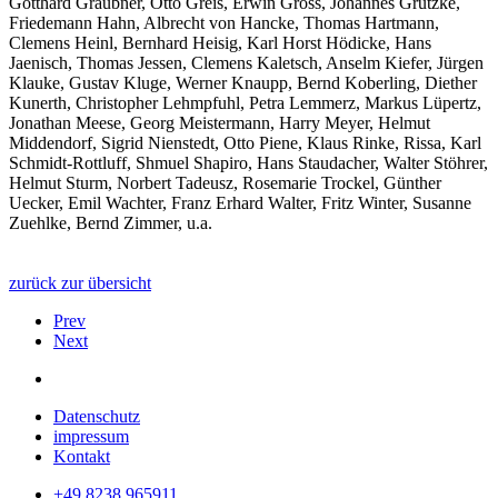
Gotthard Graubner, Otto Greis, Erwin Gross, Johannes Grützke,
Friedemann Hahn, Albrecht von Hancke, Thomas Hartmann,
Clemens Heinl, Bernhard Heisig, Karl Horst Hödicke, Hans
Jaenisch, Thomas Jessen, Clemens Kaletsch, Anselm Kiefer, Jürgen
Klauke, Gustav Kluge, Werner Knaupp, Bernd Koberling, Diether
Kunerth, Christopher Lehmpfuhl, Petra Lemmerz, Markus Lüpertz,
Jonathan Meese, Georg Meistermann, Harry Meyer, Helmut
Middendorf, Sigrid Nienstedt, Otto Piene, Klaus Rinke, Rissa, Karl
Schmidt-Rottluff, Shmuel Shapiro, Hans Staudacher, Walter Stöhrer,
Helmut Sturm, Norbert Tadeusz, Rosemarie Trockel, Günther
Uecker, Emil Wachter, Franz Erhard Walter, Fritz Winter, Susanne
Zuehlke, Bernd Zimmer, u.a.
zurück zur übersicht
Prev
Next
Datenschutz
impressum
Kontakt
+49 8238 965911