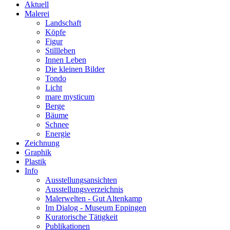
Aktuell
Malerei
Landschaft
Köpfe
Figur
Stillleben
Innen Leben
Die kleinen Bilder
Tondo
Licht
mare mysticum
Berge
Bäume
Schnee
Energie
Zeichnung
Graphik
Plastik
Info
Ausstellungsansichten
Ausstellungsverzeichnis
Malerwelten - Gut Altenkamp
Im Dialog - Museum Eppingen
Kuratorische Tätigkeit
Publikationen